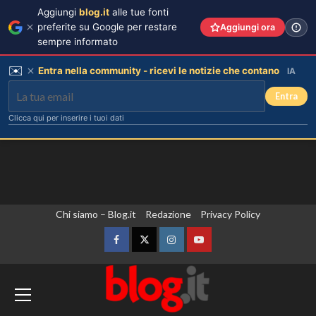
Aggiungi
blog.it
alle tue fonti
preferite su Google per restare
Aggiungi ora
sempre informato
✉️
Entra nella community - ricevi le notizie che contano
IA
Entra
Clicca qui per inserire i tuoi dati
Vai
Chi siamo – Blog.it
Redazione
Privacy Policy
al
contenuto
Facebook
Twitter
Instagram
YouTube