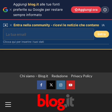
Aggiungi
blog.it
alle tue fonti
preferite su Google per restare
Aggiungi ora
sempre informato
✉️
Entra nella community - ricevi le notizie che contano
IA
Entra
Clicca qui per inserire i tuoi dati
Vai
Chi siamo – Blog.it
Redazione
Privacy Policy
al
contenuto
Facebook
Twitter
Instagram
YouTube