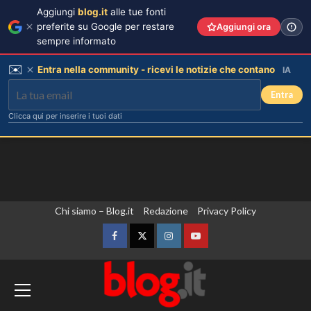
Aggiungi
blog.it
alle tue fonti
preferite su Google per restare
Aggiungi ora
sempre informato
✉️
Entra nella community - ricevi le notizie che contano
IA
Entra
Clicca qui per inserire i tuoi dati
Vai
Chi siamo – Blog.it
Redazione
Privacy Policy
al
contenuto
Facebook
Twitter
Instagram
YouTube