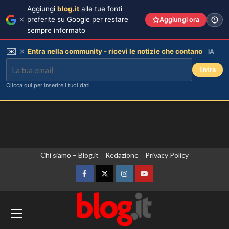
Aggiungi
blog.it
alle tue fonti
preferite su Google per restare
Aggiungi ora
sempre informato
✉️
Entra nella community - ricevi le notizie che contano
IA
Entra
Clicca qui per inserire i tuoi dati
Vai
Chi siamo – Blog.it
Redazione
Privacy Policy
al
contenuto
Facebook
Twitter
Instagram
YouTube