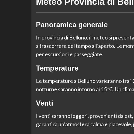
Meteo Provincia di Bel
Panoramica generale
In provincia di Belluno, il meteo si present
a trascorrere del tempo all’aperto. Le mont
per escursioni e passeggiate.
Temperature
Le temperature a Belluno varieranno tra i 
notturne saranno intorno ai 15°C. Un clima id
Venti
I venti saranno leggeri, provenienti da est
garantirà un’atmosfera calma e piacevole,