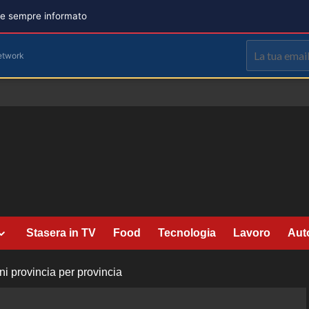
are sempre informato
etwork
Stasera in TV
Food
Tecnologia
Lavoro
Aut
i provincia per provincia