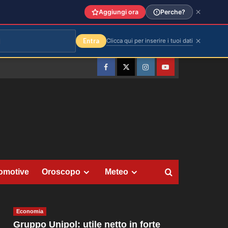
Aggiungi ora
Perche?
Entra
Clicca qui per inserire i tuoi dati
Facebook
Twitter
Instagram
YouTube
omotive
Oroscopo
Meteo
Economia
Gruppo Unipol: utile netto in forte