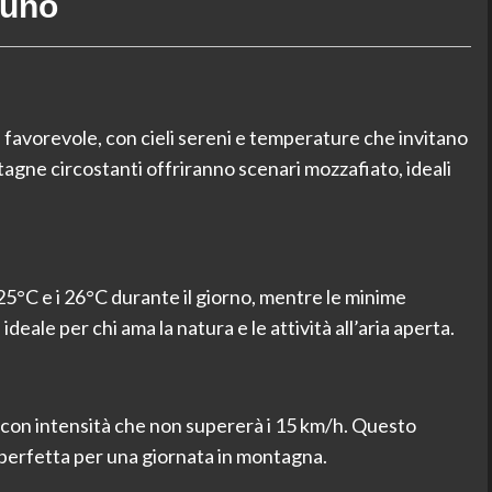
luno
a favorevole, con cieli sereni e temperature che invitano
agne circostanti offriranno scenari mozzafiato, ideali
25°C e i 26°C durante il giorno, mentre le minime
eale per chi ama la natura e le attività all’aria aperta.
, con intensità che non supererà i 15 km/h. Questo
 perfetta per una giornata in montagna.