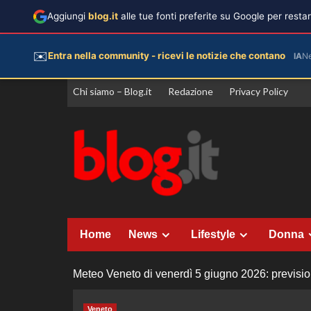
Aggiungi
blog.it
alle tue fonti preferite su Google per rest
✉️
Entra nella community - ricevi le notizie che contano
IA
N
Vai
Chi siamo – Blog.it
Redazione
Privacy Policy
al
contenuto
Home
News
Lifestyle
Donna
Meteo Veneto di venerdì 5 giugno 2026: prevision
Veneto