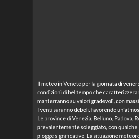
Il meteo in Veneto per la giornata di vene
condizioni di bel tempo che caratterizzera
manterranno su valori gradevoli, con mass
I venti saranno deboli, favorendo un’atmosfe
Le province di Venezia, Belluno, Padova, R
prevalentemente soleggiato, con qualche n
piogge significative. La situazione meteoro