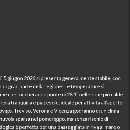
rdì 5 giugno 2026 si presenta generalmente stabile, con
nno gran parte della regione. Le temperature si
ime che toccheranno punte di 28°C nelle zone più calde.
ra tranquilla e piacevole, ideale per attività all’aperto.
ovigo, Treviso, Verona e Vicenza godranno di un clima
uvola sparsa nel pomeriggio, ma senza rischio di
logica è perfetta per una passeggiata in riva al mare o