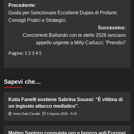
Navigazione
Precedente:
Guida per Selezionare Eccellenti Dupes di Profumi:
articolo
Consigli Pratici e Strategici
Successivo:
Concorrenti Ballando con le stelle 2026 lanciano
appello urgente a Milly Carlucci: “Prendici”
Pagine:
1
2
3
4
5
Sapevi che…
Katia Fanelli sostiene Sabrina Soussi: “È vittima di
un ingiusto attacco mediatico”.
Anna Gaia Cavallo
6 Agosto 2026 : 9:10
Matteo Santoro conquista oro e bronzo agli Europei