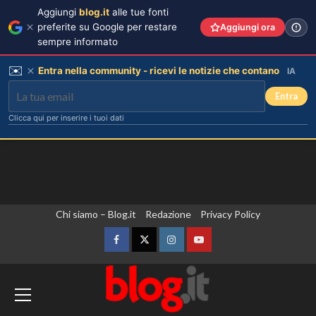
Aggiungi
blog.it
alle tue fonti
preferite su Google per restare
Aggiungi ora
sempre informato
✉️
Entra nella community - ricevi le notizie che contano
IA
Entra
Clicca qui per inserire i tuoi dati
Vai
Chi siamo – Blog.it
Redazione
Privacy Policy
al
contenuto
Facebook
Twitter
Instagram
YouTube