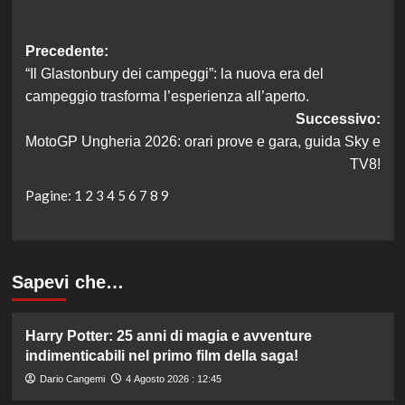
Navigazione
Precedente:
“Il Glastonbury dei campeggi”: la nuova era del
articolo
campeggio trasforma l’esperienza all’aperto.
Successivo:
MotoGP Ungheria 2026: orari prove e gara, guida Sky e
TV8!
Pagine:
1
2
3
4
5
6
7
8
9
Sapevi che…
Harry Potter: 25 anni di magia e avventure
indimenticabili nel primo film della saga!
Dario Cangemi
4 Agosto 2026 : 12:45