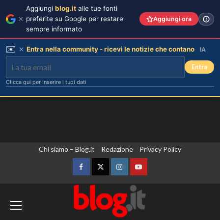
Aggiungi
blog.it
alle tue fonti
preferite su Google per restare
Aggiungi ora
sempre informato
✉️
Entra nella community - ricevi le notizie che contano
IA
Entra
Clicca qui per inserire i tuoi dati
Vai
Chi siamo – Blog.it
Redazione
Privacy Policy
al
contenuto
Facebook
Twitter
Instagram
YouTube