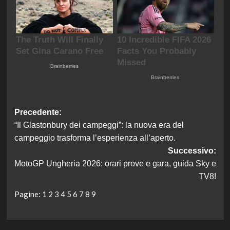
Navigazione
Precedente:
“Il Glastonbury dei campeggi”: la nuova era del
articolo
campeggio trasforma l’esperienza all’aperto.
Successivo:
MotoGP Ungheria 2026: orari prove e gara, guida Sky e
TV8!
Pagine:
1
2
3
4
5
6
7
8
9