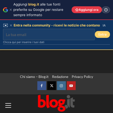
Aggiungi
blog.it
alle tue fonti
preferite su Google per restare
Aggiungi ora
sempre informato
✉️
Entra nella community - ricevi le notizie che contano
IA
Entra
Clicca qui per inserire i tuoi dati
Vai
Chi siamo – Blog.it
Redazione
Privacy Policy
al
contenuto
Facebook
Twitter
Instagram
YouTube