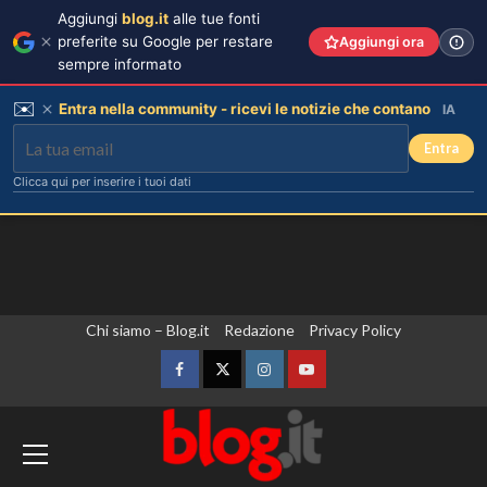
Aggiungi
blog.it
alle tue fonti
preferite su Google per restare
Aggiungi ora
sempre informato
✉️
Entra nella community - ricevi le notizie che contano
IA
Entra
Clicca qui per inserire i tuoi dati
Vai
Chi siamo – Blog.it
Redazione
Privacy Policy
al
contenuto
Facebook
Twitter
Instagram
YouTube