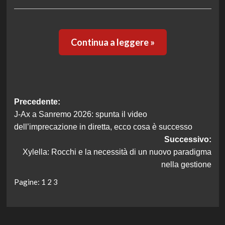
Continua a leggere »
Navigazione
Precedente:
J-Ax a Sanremo 2026: spunta il video
articolo
dell’imprecazione in diretta, ecco cosa è successo
Successivo:
Xylella: Rocchi e la necessità di un nuovo paradigma
nella gestione
Pagine:
1
2
3