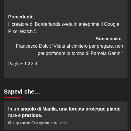
Navigazione
Precedente:
Il creatore di Borderlands svela in anteprima il Google
articolo
Pixel Watch 5.
Successivo:
Francesco Dolci: “Visite al cimitero per pregare, non
per profanare la tomba di Pamela Genini”
Pagine:
1
2
3
4
Sapevi che…
In un angolo di Manila, una foresta protegge piante
rare e preziose.
Luigi Salemi
6 Agosto 2026 : 17:55