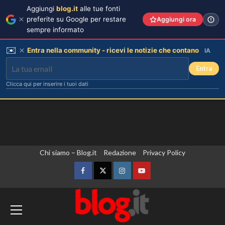
Aggiungi
blog.it
alle tue fonti
preferite su Google per restare
Aggiungi ora
sempre informato
✉️
Entra nella community - ricevi le notizie che contano
IA
Entra
Clicca qui per inserire i tuoi dati
Vai
Chi siamo – Blog.it
Redazione
Privacy Policy
al
contenuto
Facebook
Twitter
Instagram
YouTube