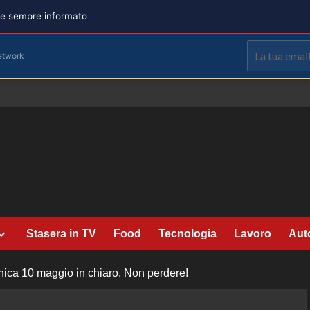
are sempre informato
etwork
Stasera in TV
Food
Tecnologia
Lavoro
Aut
ica 10 maggio in chiaro. Non perdere!