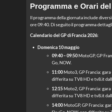
Programma e Orari del
Il programma della giornata include diversi
ore 09:40. Di seguito il programma dettaglia
Calendario del GP di Francia 2026:
Domenica 10 maggio
09:40 – 09:50
MotoGP, GP Franc
Go, NOW.
11:00
Moto3, GP Francia: gara 
differita su TV8 HD e tv8.it dal
12:15
Moto2, GP Francia: gara 
differita su TV8 HD e tv8.it dal
14:00
MotoGP, GP Francia: gara
Sky Go, NOW, con differita su T