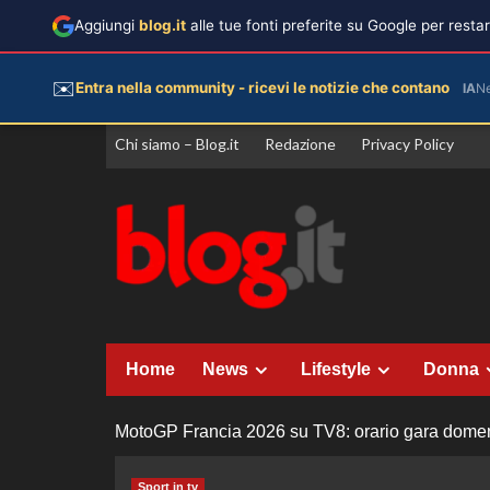
Aggiungi
blog.it
alle tue fonti preferite su Google per rest
✉️
Entra nella community - ricevi le notizie che contano
IA
N
Vai
Chi siamo – Blog.it
Redazione
Privacy Policy
al
contenuto
Home
News
Lifestyle
Donna
MotoGP Francia 2026 su TV8: orario gara domen
Sport in tv