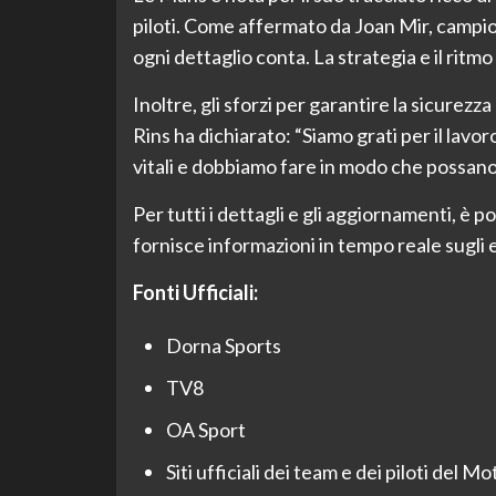
piloti. Come affermato da Joan Mir, camp
ogni dettaglio conta. La strategia e il ritm
Inoltre, gli sforzi per garantire la sicurezz
Rins ha dichiarato: “Siamo grati per il lavo
vitali e dobbiamo fare in modo che possan
Per tutti i dettagli e gli aggiornamenti, è p
fornisce informazioni in tempo reale sugli ev
Fonti Ufficiali:
Dorna Sports
TV8
OA Sport
Siti ufficiali dei team e dei piloti del 