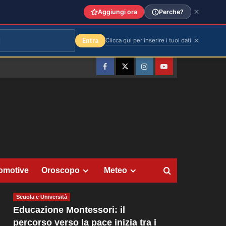
Aggiungi ora
Perche?
Entra
Clicca qui per inserire i tuoi dati
Facebook
Twitter
Instagram
YouTube
omotive
Oroscopo
Meteo
Scuola e Università
Educazione Montessori: il
percorso verso la pace inizia tra i