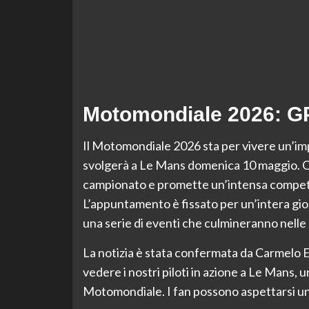
Motomondiale 2026: GP
Il Motomondiale 2026 sta per vivere un’impo
svolgerà a Le Mans domenica 10 maggio. Q
campionato e promette un’intensa competi
L’appuntamento è fissato per un’intera gio
una serie di eventi che culmineranno nelle
La notizia è stata confermata da Carmelo E
vedere i nostri piloti in azione a Le Mans, u
Motomondiale. I fan possono aspettarsi u