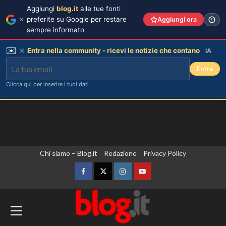
Aggiungi
blog.it
alle tue fonti
preferite su Google per restare
Aggiungi ora
sempre informato
✉️
Entra nella community - ricevi le notizie che contano
IA
Entra
Clicca qui per inserire i tuoi dati
Vai
Chi siamo – Blog.it
Redazione
Privacy Policy
al
contenuto
Facebook
Twitter
Instagram
YouTube