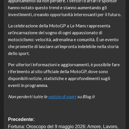
appuntamento da non perdere. I vettori d’affari e sponsor
hanno notato questo trend e stanno aumentando gli
investimenti, creando opportunità interessanti per il futuro.
La celebrazione della MotoGP a Le Mans rappresenta
un’incarnazione del sogno di ogni appassionato di
motociclismo: velocità, adrenalina e comunità. È un evento
che promette di lasciare un’impronta indelebile nella storia
dello sport.
Per ulteriori informazioni e aggiornamenti, è possibile fare
riferimento al sito ufficiale della MotoGP, dove sono
disponibili notizie, statistiche e approfondimenti sugli
eventi in programma.
Non perderti tutte le
notizie di sport
su Blog.it
Navigazione
Precedente:
Fortuna: Oroscopo del 9 maggio 2026: Amore, Lavoro,