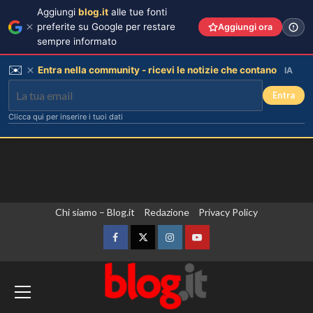
Aggiungi
blog.it
alle tue fonti
preferite su Google per restare
Aggiungi ora
sempre informato
✉️
Entra nella community - ricevi le notizie che contano
IA
Entra
Clicca qui per inserire i tuoi dati
Vai
Chi siamo – Blog.it
Redazione
Privacy Policy
al
contenuto
Facebook
Twitter
Instagram
YouTube