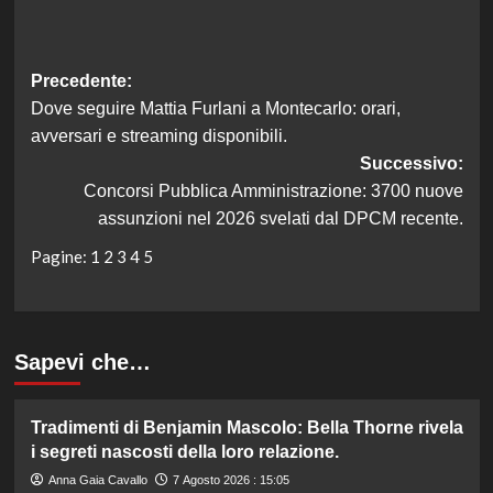
Navigazione
Precedente:
Dove seguire Mattia Furlani a Montecarlo: orari,
articolo
avversari e streaming disponibili.
Successivo:
Concorsi Pubblica Amministrazione: 3700 nuove
assunzioni nel 2026 svelati dal DPCM recente.
Pagine:
1
2
3
4
5
Sapevi che…
Tradimenti di Benjamin Mascolo: Bella Thorne rivela
i segreti nascosti della loro relazione.
Anna Gaia Cavallo
7 Agosto 2026 : 15:05