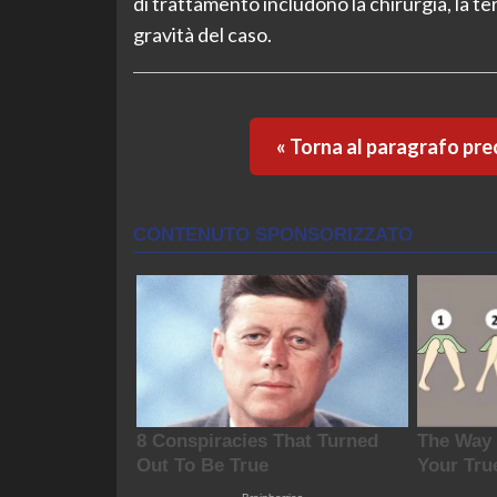
di trattamento includono la chirurgia, la te
gravità del caso.
« Torna al paragrafo pr