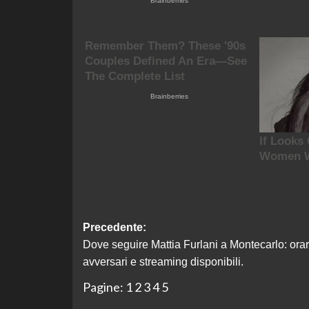
Navigazione
Precedente:
Dove seguire Mattia Furlani a Montecarlo: orar
articolo
avversari e streaming disponibili.
Pagine:
1
2
3
4
5