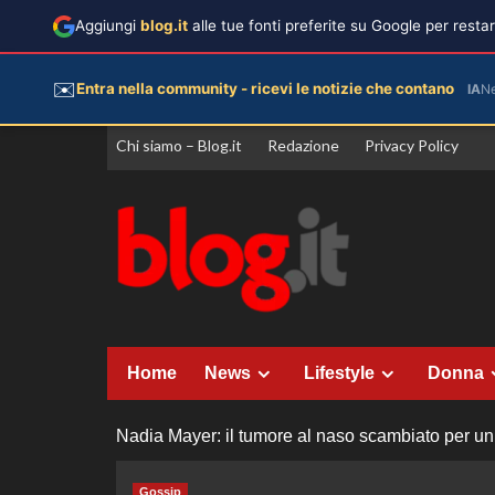
Aggiungi
blog.it
alle tue fonti preferite su Google per rest
✉️
Entra nella community - ricevi le notizie che contano
IA
N
Vai
Chi siamo – Blog.it
Redazione
Privacy Policy
al
contenuto
Home
News
Lifestyle
Donna
Nadia Mayer: il tumore al naso scambiato per un
Gossip