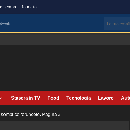
are sempre informato
etwork
Stasera in TV
Food
Tecnologia
Lavoro
Aut
 semplice foruncolo.
Pagina 3