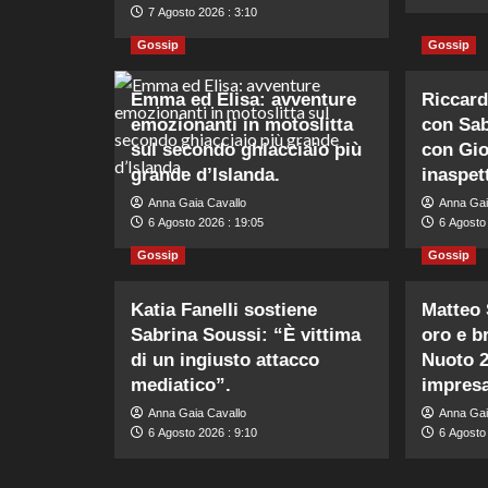
7 Agosto 2026 : 3:10
Gossip
Gossip
Emma ed Elisa: avventure
Riccard
emozionanti in motoslitta
con Sab
sul secondo ghiacciaio più
con Gio
grande d’Islanda.
inaspet
Anna Gaia Cavallo
Anna Gai
6 Agosto 2026 : 19:05
6 Agosto
Gossip
Gossip
Katia Fanelli sostiene
Matteo 
Sabrina Soussi: “È vittima
oro e b
di un ingiusto attacco
Nuoto 2
mediatico”.
impresa
Anna Gaia Cavallo
Anna Gai
6 Agosto 2026 : 9:10
6 Agosto 