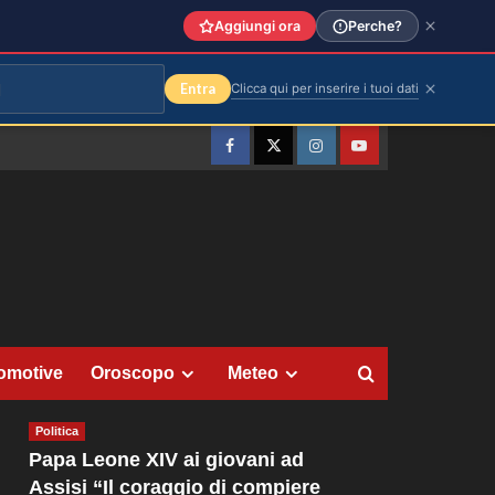
Aggiungi ora
Perche?
Entra
Clicca qui per inserire i tuoi dati
Facebook
Twitter
Instagram
YouTube
omotive
Oroscopo
Meteo
Politica
Papa Leone XIV ai giovani ad
Assisi “Il coraggio di compiere