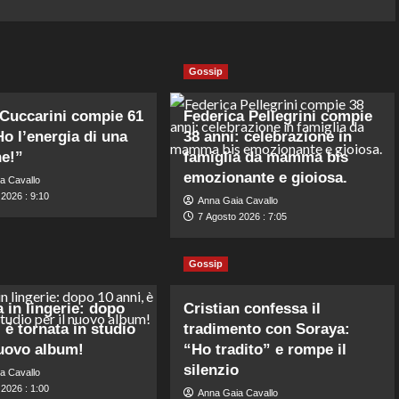
Gossip
 Cuccarini compie 61
Federica Pellegrini compie
Ho l’energia di una
38 anni: celebrazione in
e!”
famiglia da mamma bis
emozionante e gioiosa.
a Cavallo
2026 : 9:10
Anna Gaia Cavallo
7 Agosto 2026 : 7:05
Gossip
 in lingerie: dopo
Cristian confessa il
 è tornata in studio
tradimento con Soraya:
nuovo album!
“Ho tradito” e rompe il
silenzio
a Cavallo
2026 : 1:00
Anna Gaia Cavallo