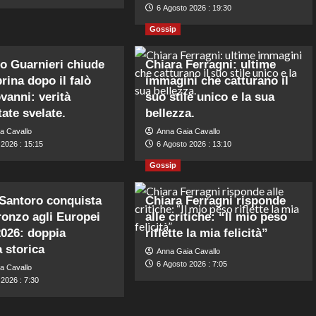
6 Agosto 2026 : 19:30
Gossip
o Guarnieri chiude
Chiara Ferragni: ultime
rina dopo il falò
immagini che catturano il
vanni: verità
suo stile unico e la sua
tate svelate.
bellezza.
a Cavallo
Anna Gaia Cavallo
 2026 : 15:15
6 Agosto 2026 : 13:10
Gossip
Santoro conquista
Chiara Ferragni risponde
ronzo agli Europei
alle critiche: “Il mio peso
026: doppia
riflette la mia felicità”
 storica
Anna Gaia Cavallo
6 Agosto 2026 : 7:05
a Cavallo
2026 : 7:30