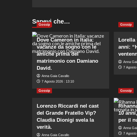
Sapevi che…
Gossip
Gossip
Dove Cameron in Italia:
Lorella
vacanze da sogno con le
anni: “
amiche prima del
ventenn
matrimonio con Damiano
Anna Gai
David.
7 Agosto 
Anna Gaia Cavallo
7 Agosto 2026 : 13:10
Gossip
Gossip
Lorenzo Riccardi nel cast
Rihanna
del Grande Fratello Vip?
10 anni,
Claudia Dionigi svela la
per il 
verità.
Anna Gai
7 Agosto 
Anna Gaia Cavallo