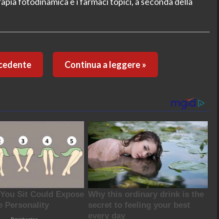
rapia fotodinamica e i farmaci topici, a seconda della
ecedente
Continua a leggere »