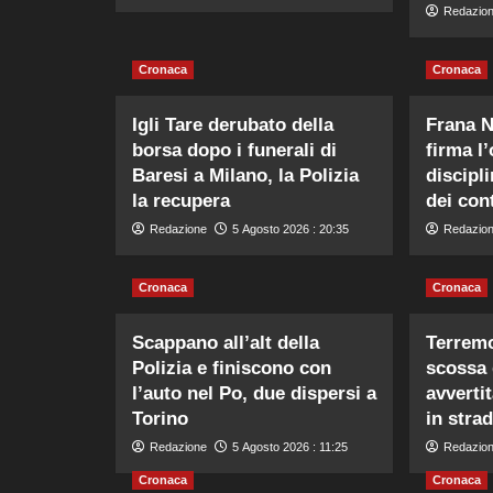
Redazio
Cronaca
Cronaca
Igli Tare derubato della
Frana N
borsa dopo i funerali di
firma l
Baresi a Milano, la Polizia
discipl
la recupera
dei cont
Redazione
5 Agosto 2026 : 20:35
Redazio
Cronaca
Cronaca
Scappano all’alt della
Terremo
Polizia e finiscono con
scossa 
l’auto nel Po, due dispersi a
avverti
Torino
in stra
Redazione
5 Agosto 2026 : 11:25
Redazio
Cronaca
Cronaca