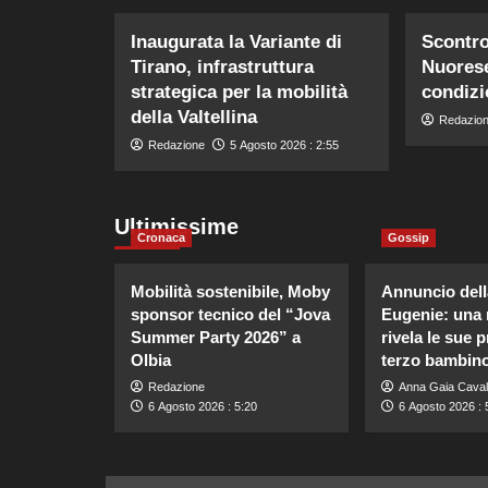
Inaugurata la Variante di
Scontro
Tirano, infrastruttura
Nuorese,
strategica per la mobilità
condizi
della Valtellina
Redazio
Redazione
5 Agosto 2026 : 2:55
Ultimissime
Cronaca
Gossip
Mobilità sostenibile, Moby
Annuncio dell
sponsor tecnico del “Jova
Eugenie: una
Summer Party 2026” a
rivela le sue p
Olbia
terzo bambino
Redazione
Anna Gaia Caval
6 Agosto 2026 : 5:20
6 Agosto 2026 : 