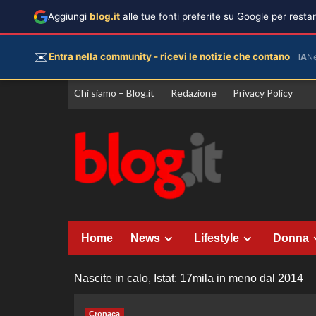
Aggiungi
blog.it
alle tue fonti preferite su Google per rest
✉️
Entra nella community - ricevi le notizie che contano
IA
N
Vai
Chi siamo – Blog.it
Redazione
Privacy Policy
al
contenuto
Home
News
Lifestyle
Donna
Nascite in calo, Istat: 17mila in meno dal 2014
Cronaca