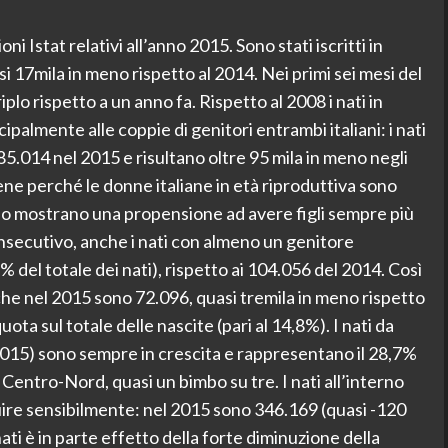
ni Istat relativi all’anno 2015. Sono stati iscritti in
 17mila in meno rispetto al 2014. Nei primi sei mesi del
riplo rispetto a un anno fa. Rispetto al 2008 i nati in
ipalmente alle coppie di genitori entrambi italiani: i nati
5.014 nel 2015 e risultano oltre 95 mila in meno negli
viene perché le donne italiane in età riproduttiva sono
 mostrano una propensione ad avere figli sempre più
nsecutivo, anche i nati con almeno un genitore
 del totale dei nati), rispetto ai 104.056 del 2014. Così
 che nel 2015 sono 72.096, quasi tremila in meno rispetto
uota sul totale delle nascite (pari al 14,8%). I nati da
 2015) sono sempre in crescita e rappresentano il 28,7%
 Centro-Nord, quasi un bimbo su tre. I nati all’interno
ire sensibilmente: nel 2015 sono 346.169 (quasi -120
i nati è in parte effetto della forte diminuzione della