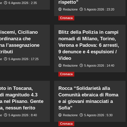
rispetto”
ne
6 Agosto 2026 : 2:35
Redazione
5 Agosto 2026 : 23:20
Cronaca
iscemi, Ciciliano
Blitz della Polizia in campi
’ordinanza che
nomadi di Milano, Torino,
ina l’assegnazione
Verona e Padova: 6 arresti,
ributi
9 denunce e 4 espulsioni /
Video
ne
5 Agosto 2026 : 17:25
Redazione
5 Agosto 2026 : 14:40
Cronaca
to in Toscana,
Rocca “Solidarietà alla
di magnitudo 4.3
Comunità ebraica di Roma
ta nel Pisano. Gente
e ai giovani minacciati a
da, nessun ferito
Sofia”
ne
5 Agosto 2026 : 8:40
Redazione
5 Agosto 2026 : 5:30
Cronaca