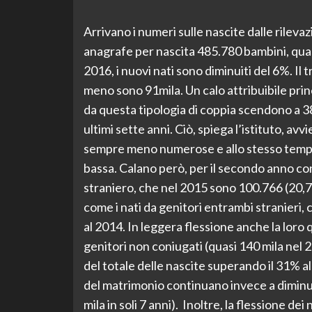
Arrivano i numeri sulle nascite dalle rilevazio
anagrafe per nascita 485.780 bambini, quasi
2016, i nuovi nati sono diminuiti del 6%. Il t
meno sono 91mila. Un calo attribuibile princ
da questa tipologia di coppia scendono a 38
ultimi sette anni. Ciò, spiega l’istituto, av
sempre meno numerose e allo stesso tempo
bassa. Calano però, per il secondo anno co
straniero, che nel 2015 sono 100.766 (20,7%
come i nati da genitori entrambi stranieri,
al 2014. In leggera flessione anche la loro q
genitori non coniugati (quasi 140 mila nel
del totale delle nascite superando il 31% al
del matrimonio continuano invece a diminu
mila in soli 7 anni). Inoltre, la flessione de