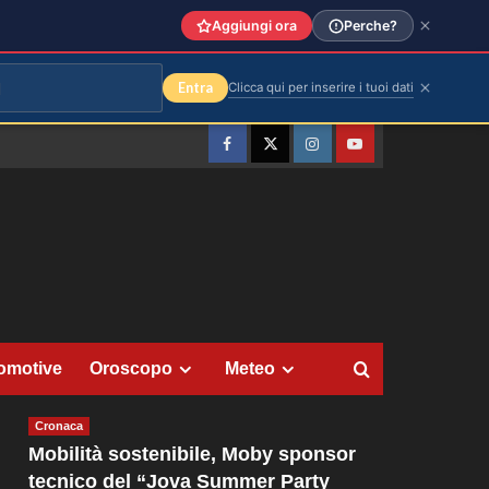
Aggiungi ora
Perche?
Entra
Clicca qui per inserire i tuoi dati
Facebook
Twitter
Instagram
YouTube
omotive
Oroscopo
Meteo
Cronaca
Mobilità sostenibile, Moby sponsor
tecnico del “Jova Summer Party