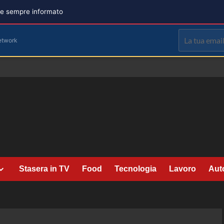
are sempre informato
etwork
Stasera in TV
Food
Tecnologia
Lavoro
Aut