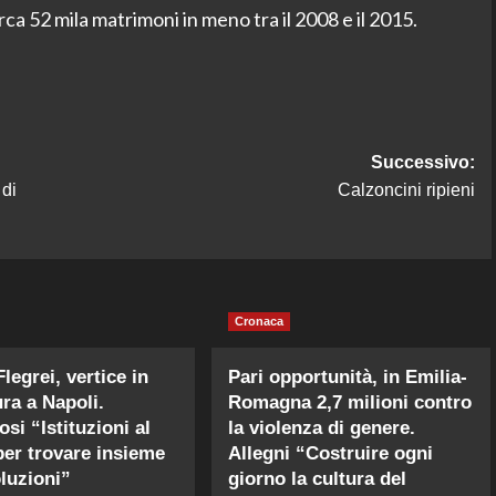
rca 52 mila matrimoni in meno tra il 2008 e il 2015.
Successivo:
 di
Calzoncini ripieni
Cronaca
legrei, vertice in
Pari opportunità, in Emilia-
ura a Napoli.
Romagna 2,7 milioni contro
si “Istituzioni al
la violenza di genere.
per trovare insieme
Allegni “Costruire ogni
oluzioni”
giorno la cultura del