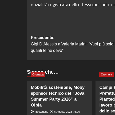
nuzialità registrata nello stesso periodo: ci
Navigazione
Precedente:
Gigi D’Alessio a Valeria Marini: “Vuoi più soldi
articolo
quanti te ne devo”
Sapevi che…
Cronaca
Cronaca
Mobilità sostenibile, Moby
Campi F
sponsor tecnico del “Jova
Prefett
Summer Party 2026” a
Piantedo
Olbia
lavoro 
delle s
Redazione
6 Agosto 2026 : 5:20