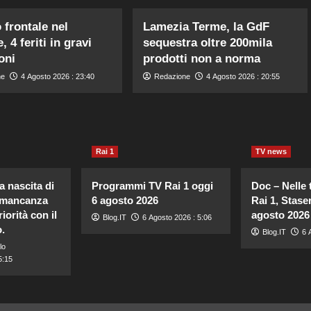
 frontale nel
Lamezia Terme, la GdF
 4 feriti in gravi
sequestra oltre 200mila
oni
prodotti non a norma
ne
4 Agosto 2026 : 23:40
Redazione
4 Agosto 2026 : 20:55
Rai 1
TV news
a nascita di
Programmi TV Rai 1 oggi
Doc – Nelle 
 mancanza
6 agosto 2026
Rai 1, Staser
riorità con il
agosto 2026
Blog.IT
6 Agosto 2026 : 5:06
.
Blog.IT
6 
lo
5:15