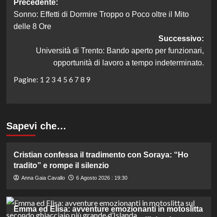
Navigazione
Precedente:
Sonno: Effetti di Dormire Troppo o Poco oltre il Mito
articolo
delle 8 Ore
Successivo:
Università di Trento: Bando aperto per funzionari,
opportunità di lavoro a tempo indeterminato.
Pagine:
1
2
3
4
5
6
7
8
9
Sapevi che…
Cristian confessa il tradimento con Soraya: “Ho
tradito” e rompe il silenzio
Anna Gaia Cavallo
6 Agosto 2026 : 19:30
Emma ed Elisa: avventure emozionanti in motoslitta