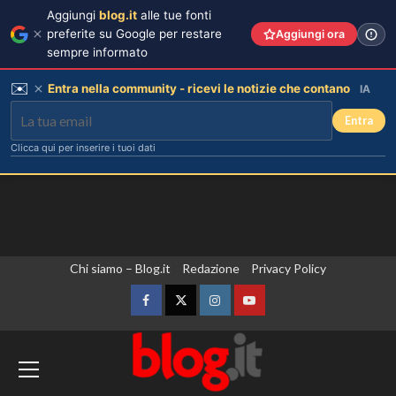
Aggiungi
blog.it
alle tue fonti
preferite su Google per restare
Aggiungi ora
sempre informato
✉️
Entra nella community - ricevi le notizie che contano
IA
Entra
Clicca qui per inserire i tuoi dati
Vai
Chi siamo – Blog.it
Redazione
Privacy Policy
al
contenuto
Facebook
Twitter
Instagram
YouTube