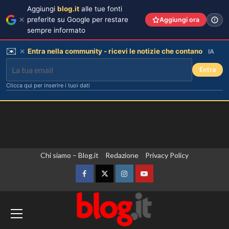
Aggiungi
blog.it
alle tue fonti
preferite su Google per restare
Aggiungi ora
sempre informato
✉️
Entra nella community - ricevi le notizie che contano
IA
Entra
Clicca qui per inserire i tuoi dati
Vai
Chi siamo – Blog.it
Redazione
Privacy Policy
al
contenuto
Facebook
Twitter
Instagram
YouTube