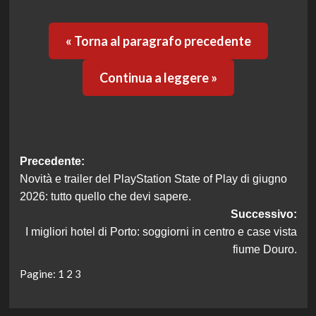
« Torna al paragrafo precedente
Continua a leggere »
Navigazione
Precedente:
Novità e trailer del PlayStation State of Play di giugno
articolo
2026: tutto quello che devi sapere.
Successivo:
I migliori hotel di Porto: soggiorni in centro e case vista
fiume Douro.
Pagine:
1
2
3