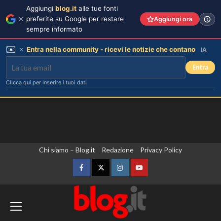
Aggiungi
blog.it
alle tue fonti
preferite su Google per restare
Aggiungi ora
sempre informato
✉️
Entra nella community - ricevi le notizie che contano
IA
Entra
Clicca qui per inserire i tuoi dati
Vai
Chi siamo – Blog.it
Redazione
Privacy Policy
al
contenuto
Facebook
Twitter
Instagram
YouTube