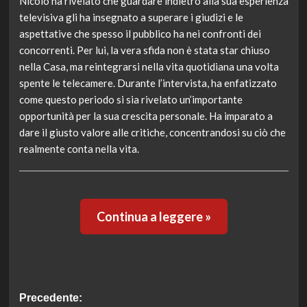
Nicolò ha rivelato che guardare indietro alla sua esperienza
televisiva gli ha insegnato a superare i giudizi e le
aspettative che spesso il pubblico ha nei confronti dei
concorrenti. Per lui, la vera sfida non è stata star chiuso
nella Casa, ma reintegrarsi nella vita quotidiana una volta
spente le telecamere. Durante l’intervista, ha enfatizzato
come questo periodo si sia rivelato un’importante
opportunità per la sua crescita personale. Ha imparato a
dare il giusto valore alle critiche, concentrandosi su ciò che
realmente conta nella vita.
Continua a leggere »
Navigazione
Precedente: