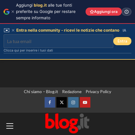
Aggiungi
blog.it
alle tue fonti
preferite su Google per restare
Aggiungi ora
sempre informato
✉️
Entra nella community - ricevi le notizie che contano
IA
Entra
Clicca qui per inserire i tuoi dati
Vai
Chi siamo – Blog.it
Redazione
Privacy Policy
al
contenuto
Facebook
Twitter
Instagram
YouTube