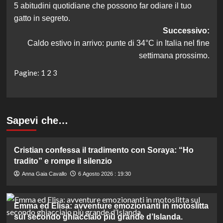
5 abitudini quotidiane che possono far odiare il tuo
articolo
gatto in segreto.
Successivo:
Caldo estivo in arrivo: punte di 34°C in Italia nel fine
settimana prossimo.
Pagine:
1
2
3
Sapevi che…
Cristian confessa il tradimento con Soraya: “Ho
tradito” e rompe il silenzio
Anna Gaia Cavallo
6 Agosto 2026 : 19:30
Emma ed Elisa: avventure emozionanti in motoslitta
sul secondo ghiacciaio più grande d’Islanda.