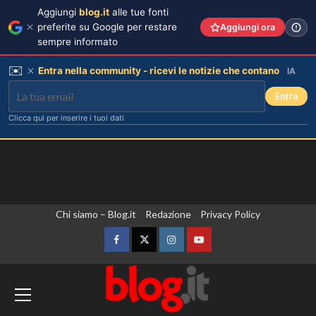
Aggiungi
blog.it
alle tue fonti
preferite su Google per restare
Aggiungi ora
sempre informato
✉️
Entra nella community - ricevi le notizie che contano
IA
Entra
Clicca qui per inserire i tuoi dati
Vai
Chi siamo – Blog.it
Redazione
Privacy Policy
al
contenuto
Facebook
Twitter
Instagram
YouTube