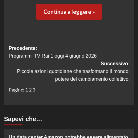
Continua a leggere »
Navigazione
Precedente:
Programmi TV Rai 1 oggi 4 giugno 2026
articolo
Successivo:
Piccole azioni quotidiane che trasformano il mondo:
potere del cambiamento collettivo.
Pagine:
1
2
3
Sapevi che…
Un data center Amazon potrebbe essere alimentato