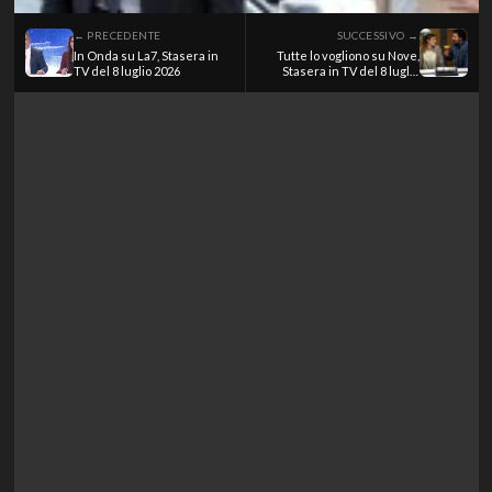
← PRECEDENTE
SUCCESSIVO →
In Onda su La7, Stasera in
Tutte lo vogliono su Nove,
TV del 8 luglio 2026
Stasera in TV del 8 luglio
2026