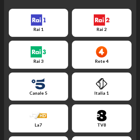
Rai 1
Rai 2
Rai 3
Rete 4
Canale 5
Italia 1
La7
TV8