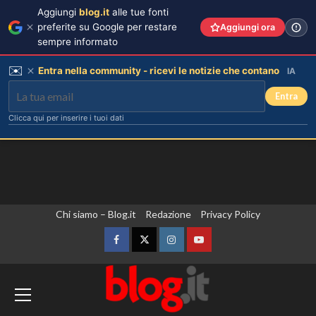
Aggiungi
blog.it
alle tue fonti
preferite su Google per restare
Aggiungi ora
sempre informato
✉️
Entra nella community - ricevi le notizie che contano
IA
Entra
Clicca qui per inserire i tuoi dati
Vai
Chi siamo – Blog.it
Redazione
Privacy Policy
al
contenuto
Facebook
Twitter
Instagram
YouTube