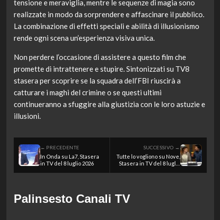
tensione e meraviglia, mentre le sequenze di magia sono
realizzate in modo da sorprendere e affascinare il pubblico.
La combinazione di effetti speciali e abilità di illusionismo
rende ogni scena un’esperienza visiva unica.
Non perdere l’occasione di assistere a questo film che
promette di intrattenere e stupire. Sintonizzati su TV8
stasera per scoprire se la squadra dell’FBI riuscirà a
catturare i maghi del crimine o se questi ultimi
continueranno a sfuggire alla giustizia con le loro astuzie e
illusioni.
← PRECEDENTE
SUCCESSIVO →
In Onda su La7, Stasera
Tutte lo vogliono su Nove,
in TV del 8 luglio 2026
Stasera in TV del 8 luglio
2026
Palinsesto Canali TV