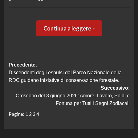
Continua a leggere »
Navigazione
Precedente:
Discendenti degli espulsi dal Parco Nazionale della
articolo
RDC guidano iniziative di conservazione forestale.
Successivo:
Oroscopo del 3 giugno 2026: Amore, Lavoro, Soldi e
Fortuna per Tutti i Segni Zodiacali
Pagine:
1
2
3
4