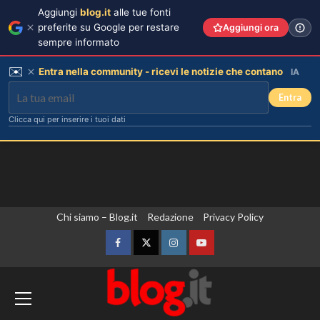
Aggiungi
blog.it
alle tue fonti
preferite su Google per restare
Aggiungi ora
sempre informato
✉️
Entra nella community - ricevi le notizie che contano
IA
Entra
Clicca qui per inserire i tuoi dati
Vai
Chi siamo – Blog.it
Redazione
Privacy Policy
al
contenuto
Facebook
Twitter
Instagram
YouTube