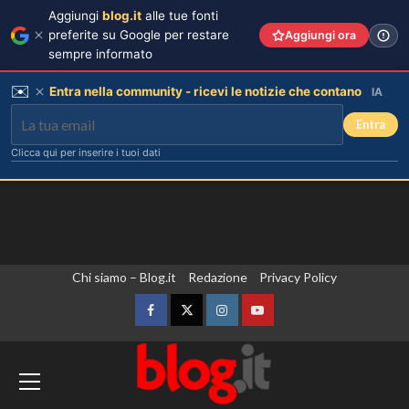
Aggiungi
blog.it
alle tue fonti
preferite su Google per restare
Aggiungi ora
sempre informato
✉️
Entra nella community - ricevi le notizie che contano
IA
Entra
Clicca qui per inserire i tuoi dati
Vai
Chi siamo – Blog.it
Redazione
Privacy Policy
al
contenuto
Facebook
Twitter
Instagram
YouTube