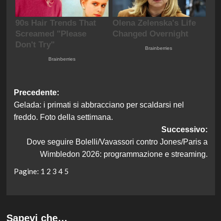
Navigazione
Precedente:
Gelada: i primati si abbracciano per scaldarsi nel
articolo
freddo. Foto della settimana.
Successivo:
Dove seguire Bolelli/Vavassori contro Jones/Paris a
Wimbledon 2026: programmazione e streaming.
Pagine:
1
2
3
4
5
Sapevi che…