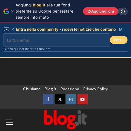
Aggiungi
blog.it
alle tue fonti
preferite su Google per restare
Aggiungi ora
sempre informato
✉️
Entra nella community - ricevi le notizie che contano
IA
Entra
Clicca qui per inserire i tuoi dati
Vai
Chi siamo – Blog.it
Redazione
Privacy Policy
al
contenuto
Facebook
Twitter
Instagram
YouTube