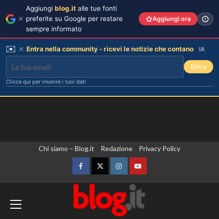
Aggiungi
blog.it
alle tue fonti
preferite su Google per restare
Aggiungi ora
sempre informato
✉️
Entra nella community - ricevi le notizie che contano
IA
Entra
Clicca qui per inserire i tuoi dati
Vai
Chi siamo – Blog.it
Redazione
Privacy Policy
al
contenuto
Facebook
Twitter
Instagram
YouTube