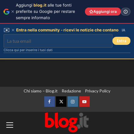
Aggiungi
blog.it
alle tue fonti
preferite su Google per restare
Aggiungi ora
sempre informato
✉️
Entra nella community - ricevi le notizie che contano
IA
Entra
Clicca qui per inserire i tuoi dati
Vai
Chi siamo – Blog.it
Redazione
Privacy Policy
al
contenuto
Facebook
Twitter
Instagram
YouTube