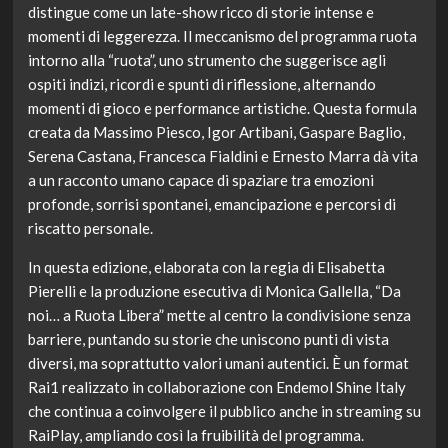
distingue come un late-show ricco di storie intense e
momenti di leggerezza. Il meccanismo del programma ruota
intorno alla “ruota”, uno strumento che suggerisce agli
ospiti indizi, ricordi e spunti di riflessione, alternando
momenti di gioco e performance artistiche. Questa formula
creata da Massimo Piesco, Igor Artibani, Gaspare Baglio,
Serena Castana, Francesca Fialdini e Ernesto Marra dà vita
a un racconto umano capace di spaziare tra emozioni
profonde, sorrisi spontanei, emancipazione e percorsi di
riscatto personale.
In questa edizione, elaborata con la regia di Elisabetta
Pierelli e la produzione esecutiva di Monica Gallella, “Da
noi… a Ruota Libera” mette al centro la condivisione senza
barriere, puntando su storie che uniscono punti di vista
diversi, ma soprattutto valori umani autentici. È un format
Rai1 realizzato in collaborazione con Endemol Shine Italy
che continua a coinvolgere il pubblico anche in streaming su
RaiPlay, ampliando così la fruibilità del programma.