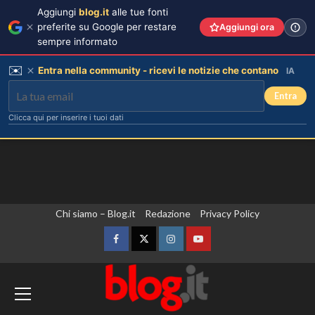
Aggiungi
blog.it
alle tue fonti
preferite su Google per restare
Aggiungi ora
sempre informato
✉️
Entra nella community - ricevi le notizie che contano
IA
Entra
Clicca qui per inserire i tuoi dati
Vai
Chi siamo – Blog.it
Redazione
Privacy Policy
al
contenuto
Facebook
Twitter
Instagram
YouTube