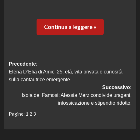
Continua a leggere »
Navigazione
Precedente:
Elena D’Elia di Amici 25: età, vita privata e curiosità
articolo
sulla cantautrice emergente
Successivo:
Isola dei Famosi: Alessia Merz condivide uragani,
intossicazione e stipendio ridotto.
Pagine:
1
2
3