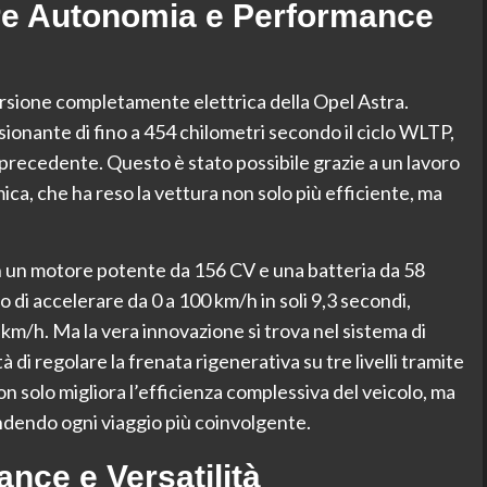
ore Autonomia e Performance
versione completamente elettrica della Opel Astra.
ionante di fino a 454 chilometri secondo il ciclo WLTP,
 precedente. Questo è stato possibile grazie a un lavoro
ica, che ha reso la vettura non solo più efficiente, ma
n un motore potente da 156 CV e una batteria da 58
di accelerare da 0 a 100 km/h in soli 9,3 secondi,
m/h. Ma la vera innovazione si trova nel sistema di
 di regolare la frenata rigenerativa su tre livelli tramite
on solo migliora l’efficienza complessiva del veicolo, ma
endendo ogni viaggio più coinvolgente.
ance e Versatilità