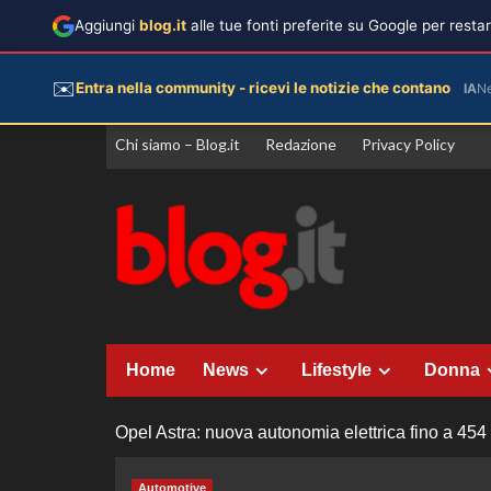
Aggiungi
blog.it
alle tue fonti preferite su Google per rest
✉️
Entra nella community - ricevi le notizie che contano
IA
N
Vai
Chi siamo – Blog.it
Redazione
Privacy Policy
al
contenuto
Home
News
Lifestyle
Donna
Opel Astra: nuova autonomia elettrica fino a 454 k
Automotive