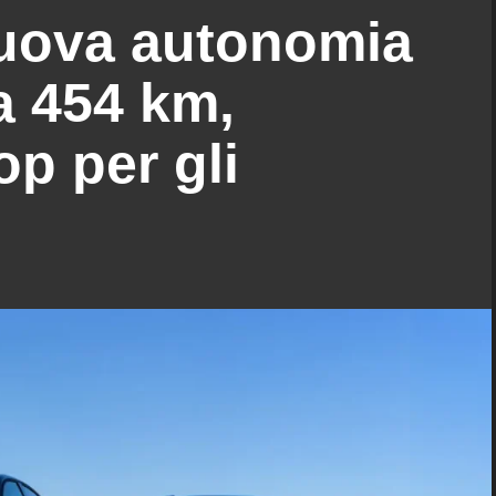
nuova autonomia
 a 454 km,
op per gli