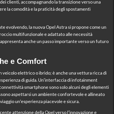
 dei clienti, accompagnando la transizione verso una
re la comodità e la praticità degli spostamenti
nte evolvendo, la nuova Opel Astra si propone come un
proccio multifunzionale e adattato alle necessità
 rappresenta anche un passo importante verso un futuro
che e Comfort
n veicolo elettrico o ibrido; è anche una vettura ricca di
esperienza di guida. Un’interfaccia di infotainment
e connettività smartphone sono solo alcuni degli elementi
ossono aspettarsi un ambiente confortevole e allineato
viaggio un’esperienza piacevole e sicura.
scente attenzione della Opel verso l’innovazione e