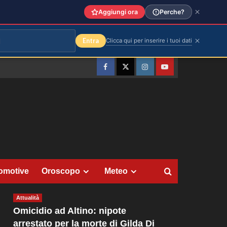
Aggiungi ora
Perche?
Entra
Clicca qui per inserire i tuoi dati
Facebook
Twitter
Instagram
YouTube
omotive
Oroscopo
Meteo
Attualità
Omicidio ad Altino: nipote
arrestato per la morte di Gilda Di