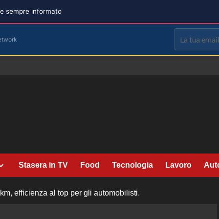
are sempre informato
etwork
Stasera in TV
Food
Tecnologia
Lavoro
Aut
m, efficienza al top per gli automobilisti.