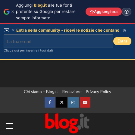
Aggiungi
blog.it
alle tue fonti
preferite su Google per restare
Aggiungi ora
sempre informato
✉️
Entra nella community - ricevi le notizie che contano
IA
Entra
Clicca qui per inserire i tuoi dati
Vai
Chi siamo – Blog.it
Redazione
Privacy Policy
al
contenuto
Facebook
Twitter
Instagram
YouTube