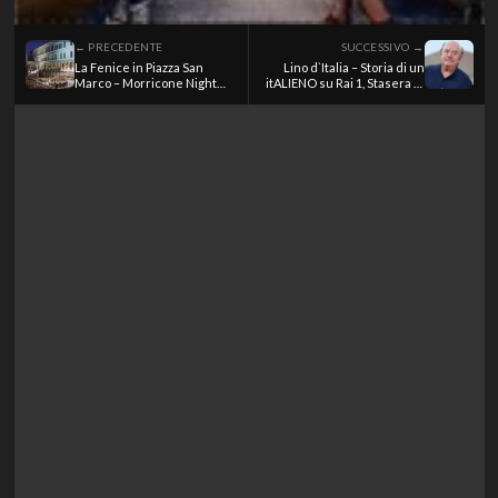
← PRECEDENTE
SUCCESSIVO →
La Fenice in Piazza San
Lino d`Italia – Storia di un
Marco – Morricone Night
itALIENO su Rai 1, Stasera in
suite veneziana su Rai 5,
TV del 8 luglio 2026
Stasera in TV del 9 luglio
2026