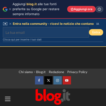
Aggiungi
blog.it
alle tue fonti
preferite su Google per restare
Aggiungi ora
sempre informato
✉️
Entra nella community - ricevi le notizie che contano
IA
Entra
Clicca qui per inserire i tuoi dati
Vai
Chi siamo – Blog.it
Redazione
Privacy Policy
al
contenuto
Facebook
Twitter
Instagram
YouTube