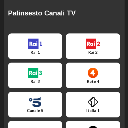
Stasera in TV del 9 luglio
2026
Palinsesto Canali TV
Rai 1
Rai 2
Rai 3
Rete 4
Canale 5
Italia 1