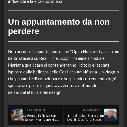
influenzare la vita quotidiana.
Un appuntamento da non
perdere
Non perdere l’appuntamento con “Open House – La casa più
bella” stasera su Real Time. Scopri insieme a Nadia e
Mariana quali case si contenderanno il titolo e lasciati
ispirare dalla bellezza della Costiera Amalfitana. Un viaggio
che promette di emozionare e sorprendere, rendendo ogni
spettatore parte di questa avventura nel mondo
dell’architettura e del design.
← PRECEDENTE
SUCCESSIVO →
La Fenice in Piazza San
Lino d`Italia – Storia di un
Marco – Morricone Night
itALIENO su Rai 1, Stasera
suite veneziana su Rai 5,
in TV del 8 luglio 2026