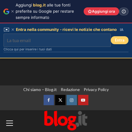
Aggiungi
blog.it
alle tue fonti
preferite su Google per restare
Aggiungi ora
sempre informato
✉️
Entra nella community - ricevi le notizie che contano
IA
Entra
Clicca qui per inserire i tuoi dati
Vai
Chi siamo – Blog.it
Redazione
Privacy Policy
al
contenuto
Facebook
Twitter
Instagram
YouTube