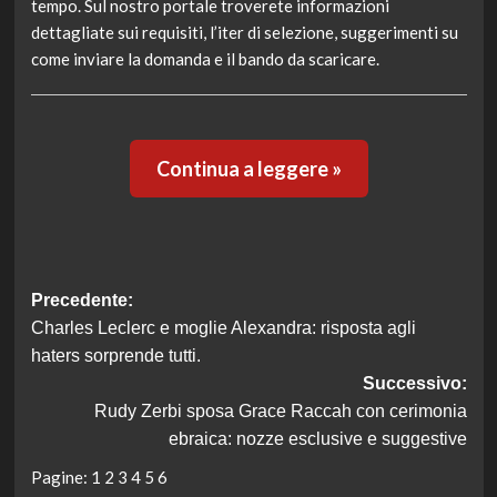
tempo. Sul nostro portale troverete informazioni
dettagliate sui requisiti, l’iter di selezione, suggerimenti su
come inviare la domanda e il bando da scaricare.
Continua a leggere »
Navigazione
Precedente:
Charles Leclerc e moglie Alexandra: risposta agli
articolo
haters sorprende tutti.
Successivo:
Rudy Zerbi sposa Grace Raccah con cerimonia
ebraica: nozze esclusive e suggestive
Pagine:
1
2
3
4
5
6