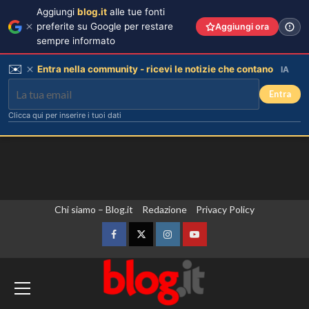
Aggiungi
blog.it
alle tue fonti
preferite su Google per restare
Aggiungi ora
sempre informato
✉️
Entra nella community - ricevi le notizie che contano
IA
Entra
Clicca qui per inserire i tuoi dati
Vai
Chi siamo – Blog.it
Redazione
Privacy Policy
al
contenuto
Facebook
Twitter
Instagram
YouTube