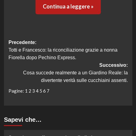
Continua a leggere »
Navigazione
Precedente:
Totti e Francesco: la riconciliazione grazie a nonna
articolo
Fiorella dopo Pechino Express.
Successivo:
Cosa succede realmente a un Giardino Reale: la
divertente verità sulle cucchiaini assenti.
Pagine:
1
2
3
4
5
6
7
Sapevi che…