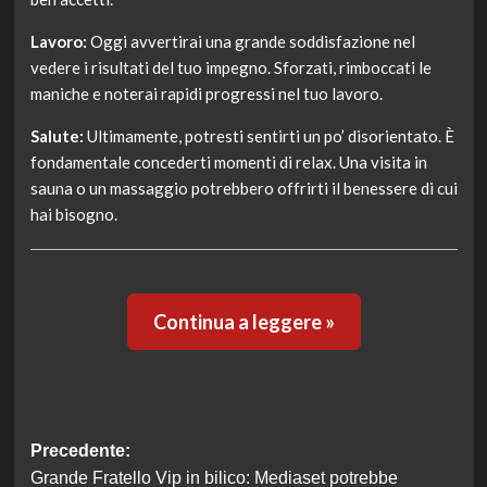
Lavoro:
Oggi avvertirai una grande soddisfazione nel
vedere i risultati del tuo impegno. Sforzati, rimboccati le
maniche e noterai rapidi progressi nel tuo lavoro.
Salute:
Ultimamente, potresti sentirti un po’ disorientato. È
fondamentale concederti momenti di relax. Una visita in
sauna o un massaggio potrebbero offrirti il benessere di cui
hai bisogno.
Continua a leggere »
Navigazione
Precedente:
Grande Fratello Vip in bilico: Mediaset potrebbe