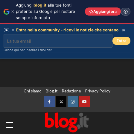
Aggiungi
blog.it
alle tue fonti
preferite su Google per restare
Aggiungi ora
sempre informato
✉️
Entra nella community - ricevi le notizie che contano
IA
Entra
Clicca qui per inserire i tuoi dati
Vai
Chi siamo – Blog.it
Redazione
Privacy Policy
al
contenuto
Facebook
Twitter
Instagram
YouTube