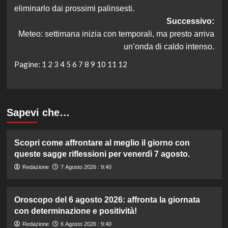
articolo
eliminarlo dai prossimi palinsesti.
Successivo:
Meteo: settimana inizia con temporali, ma presto arriva
un’onda di caldo intenso.
Pagine:
1
2
3
4
5
6
7
8
9
10
11
12
Sapevi che…
Scopri come affrontare al meglio il giorno con
queste sagge riflessioni per venerdì 7 agosto.
Redazione
7 Agosto 2026 : 9:40
Oroscopo del 6 agosto 2026: affronta la giornata
con determinazione e positività!
Redazione
6 Agosto 2026 : 9:40