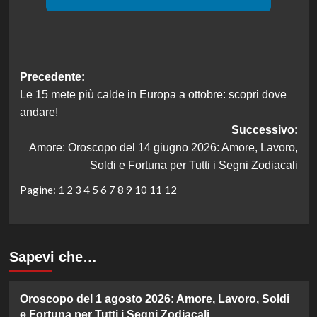
Navigazione
Precedente:
Le 15 mete più calde in Europa a ottobre: scopri dove
articolo
andare!
Successivo:
Amore: Oroscopo del 14 giugno 2026: Amore, Lavoro,
Soldi e Fortuna per Tutti i Segni Zodiacali
Pagine:
1
2
3
4
5
6
7
8
9
10
11
12
Sapevi che…
Oroscopo del 1 agosto 2026: Amore, Lavoro, Soldi
e Fortuna per Tutti i Segni Zodiacali