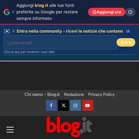
Aggiungi
blog.it
alle tue fonti
preferite su Google per restare
Aggiungi ora
sempre informato
✉️
Entra nella community - ricevi le notizie che contano
IA
Entra
Clicca qui per inserire i tuoi dati
Vai
Chi siamo – Blog.it
Redazione
Privacy Policy
al
contenuto
Facebook
Twitter
Instagram
YouTube