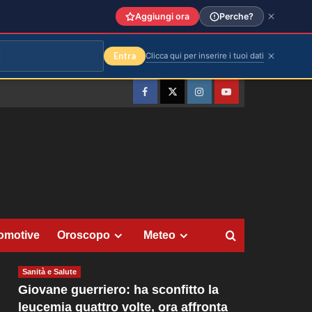
Aggiungi ora
Perche?
Entra
Clicca qui per inserire i tuoi dati
Facebook
Twitter
Instagram
YouTube
omotive
Oroscopo
Meteo
Sanità e Salute
Giovane guerriero: ha sconfitto la
leucemia quattro volte, ora affronta