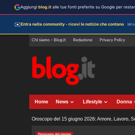
Aggiungi
blog.it
alle tue fonti preferite su Google per rest
✉️
Entra nella community - ricevi le notizie che contano
IA
N
Vai
Chi siamo – Blog.it
Redazione
Privacy Policy
al
contenuto
Home
News
Lifestyle
Donna
Oroscopo del 15 giugno 2026: Amore, Lavoro, Sol
Oroscopo del giorno