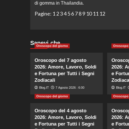
di gomma in Thailandia.
Pagine:
1
2
3
4
5
6
7
8
9
10
11
12
Sapevi che…
Oroscopo del giorno
Oroscopo 
Oroscopo del 7 agosto
Oroscop
2026: Amore, Lavoro, Soldi
2026: A
e Fortuna per Tutti i Segni
e Fortu
Zodiacali
Zodiaca
Blog.IT
7 Agosto 2026 : 6:00
Blog.IT
Oroscopo del giorno
Oroscopo 
Oroscopo del 4 agosto
Oroscop
2026: Amore, Lavoro, Soldi
2026: A
e Fortuna per Tutti i Segni
e Fortu