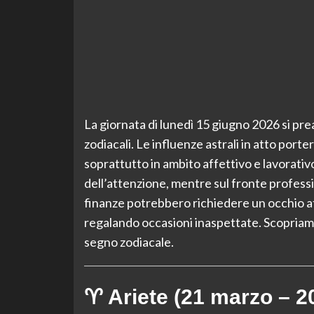
La giornata di lunedì 15 giugno 2026 si prea
zodiacali. Le influenze astrali in atto port
soprattutto in ambito affettivo e lavorativ
dell’attenzione, mentre sul fronte professio
finanze potrebbero richiedere un occhio at
regalando occasioni inaspettate. Scopriam
segno zodiacale.
♈ Ariete (21 marzo – 20