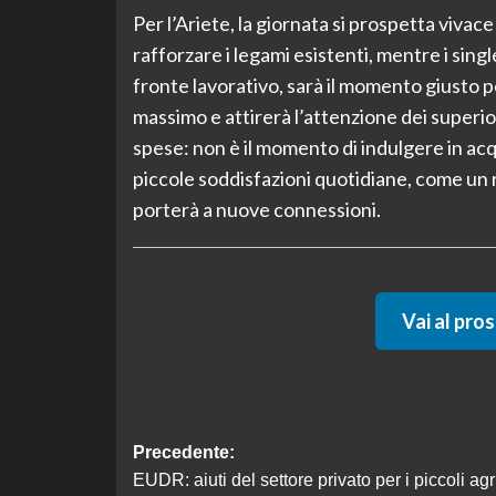
Per l’Ariete, la giornata si prospetta vivac
rafforzare i legami esistenti, mentre i sin
fronte lavorativo, sarà il momento giusto pe
massimo e attirerà l’attenzione dei superio
spese: non è il momento di indulgere in acq
piccole soddisfazioni quotidiane, come un
porterà a nuove connessioni.
Vai al pro
Navigazione
Precedente:
EUDR: aiuti del settore privato per i piccoli agri
articolo