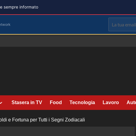
are sempre informato
etwork
Stasera in TV
Food
Tecnologia
Lavoro
Aut
di e Fortuna per Tutti i Segni Zodiacali