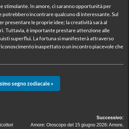
e e stimolante. In amore, ci saranno opportunità per
gle potrebbero incontrare qualcuno di interessante. Sul
r presentare le proprie idee; la creatività sarà al
ri. Tuttavia, è importante prestare attenzione alle
uisti superflui. La fortuna si manifesterà attraverso
 riconoscimento inaspettato o un incontro piacevole che
ssimo segno zodiacale »
Successivo:
coltori
Amore: Oroscopo del 15 giugno 2026: Amore,