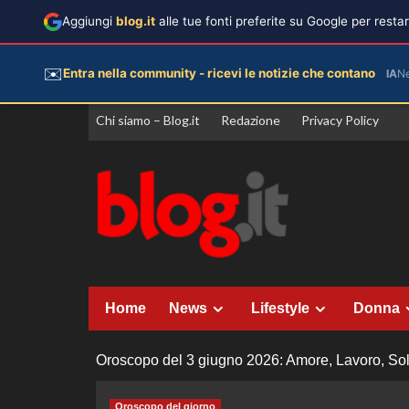
Aggiungi
blog.it
alle tue fonti preferite su Google per rest
✉️
Entra nella community - ricevi le notizie che contano
IA
N
Vai
Chi siamo – Blog.it
Redazione
Privacy Policy
al
contenuto
Home
News
Lifestyle
Donna
Oroscopo del 3 giugno 2026: Amore, Lavoro, Soldi
Oroscopo del giorno