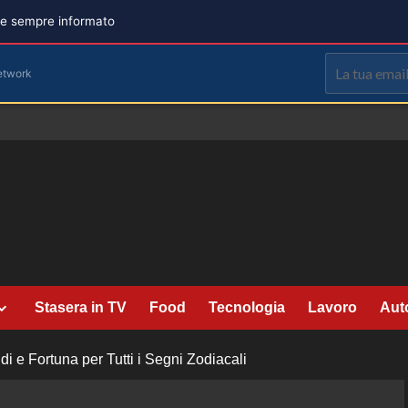
are sempre informato
etwork
Stasera in TV
Food
Tecnologia
Lavoro
Aut
 e Fortuna per Tutti i Segni Zodiacali