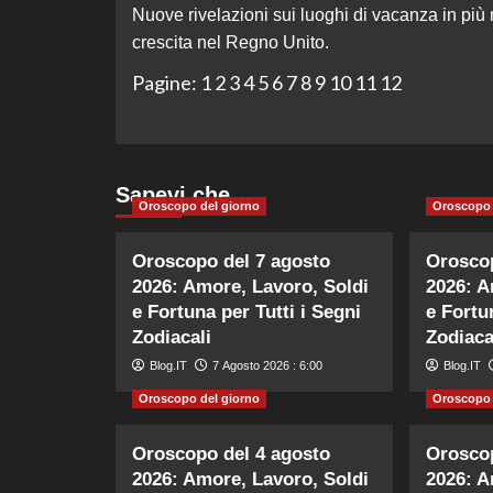
Nuove rivelazioni sui luoghi di vacanza in più 
articolo
crescita nel Regno Unito.
Pagine:
1
2
3
4
5
6
7
8
9
10
11
12
Sapevi che…
Oroscopo del giorno
Oroscopo 
Oroscopo del 7 agosto
Oroscop
2026: Amore, Lavoro, Soldi
2026: A
e Fortuna per Tutti i Segni
e Fortu
Zodiacali
Zodiaca
Blog.IT
7 Agosto 2026 : 6:00
Blog.IT
Oroscopo del giorno
Oroscopo 
Oroscopo del 4 agosto
Oroscop
2026: Amore, Lavoro, Soldi
2026: A