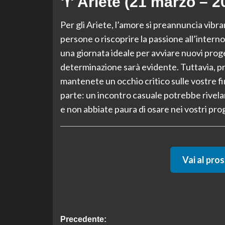
♈ Ariete (21 marzo – 20
Per gli Ariete, l’amore si preannuncia vibr
persone o riscoprire la passione all’interno 
una giornata ideale per avviare nuovi prog
determinazione sarà evidente. Tuttavia, p
mantenete un occhio critico sulle vostre fi
parte: un incontro casuale potrebbe rivela
e non abbiate paura di osare nei vostri prog
Vai al pro
Navigazione
Precedente: