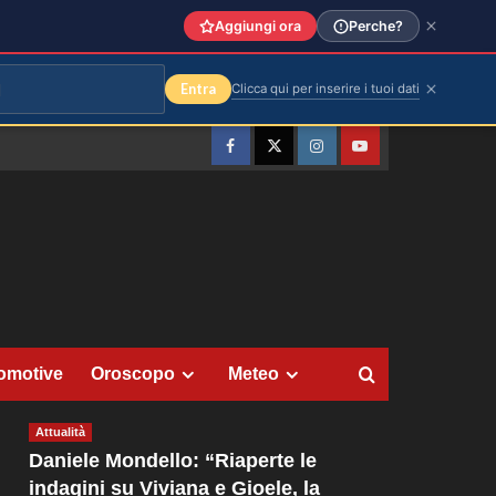
Aggiungi ora
Perche?
Entra
Clicca qui per inserire i tuoi dati
Facebook
Twitter
Instagram
YouTube
omotive
Oroscopo
Meteo
Attualità
Daniele Mondello: “Riaperte le
indagini su Viviana e Gioele, la