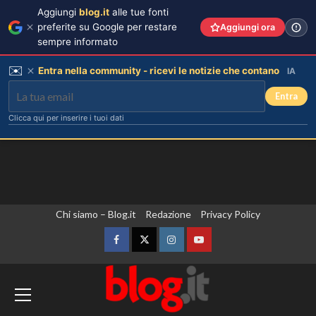
Aggiungi
blog.it
alle tue fonti
preferite su Google per restare
Aggiungi ora
sempre informato
✉️
Entra nella community - ricevi le notizie che contano
IA
Entra
Clicca qui per inserire i tuoi dati
Vai
Chi siamo – Blog.it
Redazione
Privacy Policy
al
contenuto
Facebook
Twitter
Instagram
YouTube