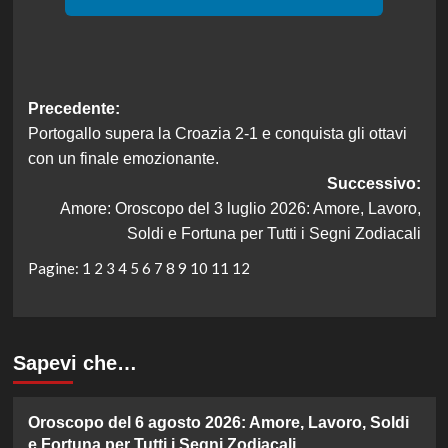
Navigazione
Precedente:
Portogallo supera la Croazia 2-1 e conquista gli ottavi
articolo
con un finale emozionante.
Successivo:
Amore: Oroscopo del 3 luglio 2026: Amore, Lavoro,
Soldi e Fortuna per Tutti i Segni Zodiacali
Pagine:
1
2
3
4
5
6
7
8
9
10
11
12
Sapevi che…
Oroscopo del 6 agosto 2026: Amore, Lavoro, Soldi
e Fortuna per Tutti i Segni Zodiacali