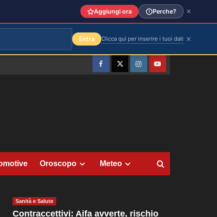
Aggiungi ora
Perche?
Entra
Clicca qui per inserire i tuoi dati
Facebook
Twitter
Instagram
YouTube
omotive
Oroscopo
Meteo
Sanità e Salute
Contraccettivi: Aifa avverte, rischio