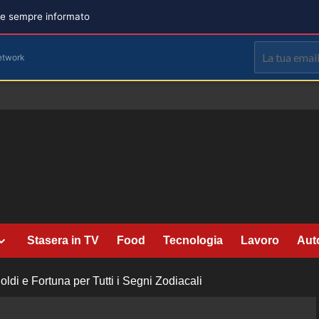
are sempre informato
etwork
Stasera in TV
Food
Tecnologia
Lavoro
Aut
di e Fortuna per Tutti i Segni Zodiacali