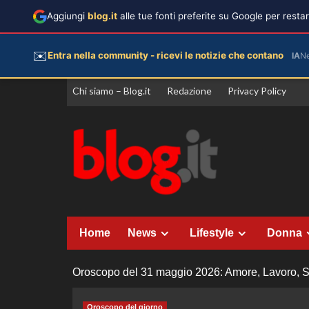
Aggiungi
blog.it
alle tue fonti preferite su Google per rest
✉️
Entra nella community - ricevi le notizie che contano
IA
N
Vai
Chi siamo – Blog.it
Redazione
Privacy Policy
al
contenuto
Home
News
Lifestyle
Donna
Oroscopo del 31 maggio 2026: Amore, Lavoro, Sol
Oroscopo del giorno