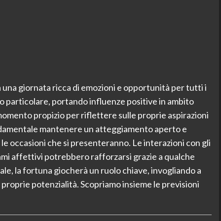
na giornata ricca di emozioni e opportunità per tutti i
odo particolare, portando influenze positive in ambito
momento propizio per riflettere sulle proprie aspirazioni
ondamentale mantenere un atteggiamento aperto e
 le occasioni che si presenteranno. Le interazioni con gli
egami affettivi potrebbero rafforzarsi grazie a qualche
le, la fortuna giocherà un ruolo chiave, invogliando a
proprie potenzialità. Scopriamo insieme le previsioni