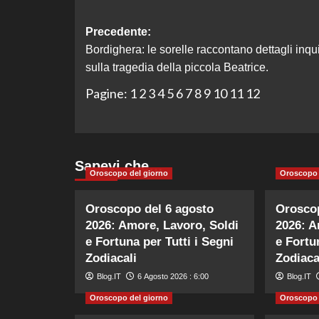
Navigazione
Precedente:
Bordighera: le sorelle raccontano dettagli inqui
articolo
sulla tragedia della piccola Beatrice.
Pagine:
1
2
3
4
5
6
7
8
9
10
11
12
Sapevi che…
Oroscopo del giorno
Oroscopo 
Oroscopo del 6 agosto
Oroscop
2026: Amore, Lavoro, Soldi
2026: A
e Fortuna per Tutti i Segni
e Fortu
Zodiacali
Zodiaca
Blog.IT
6 Agosto 2026 : 6:00
Blog.IT
Oroscopo del giorno
Oroscopo 