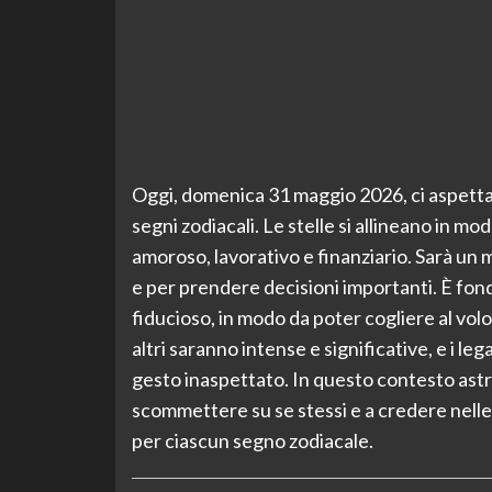
Oggi, domenica 31 maggio 2026, ci aspetta u
segni zodiacali. Le stelle si allineano in m
amoroso, lavorativo e finanziario. Sarà un 
e per prendere decisioni importanti. È f
fiducioso, in modo da poter cogliere al volo
altri saranno intense e significative, e i l
gesto inaspettato. In questo contesto astra
scommettere su se stessi e a credere nelle 
per ciascun segno zodiacale.