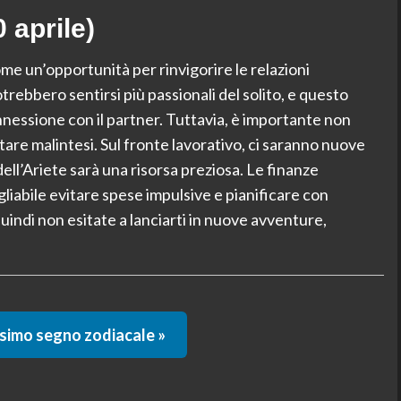
 aprile)
ome un’opportunità per rinvigorire le relazioni
otrebbero sentirsi più passionali del solito, e questo
nessione con il partner. Tuttavia, è importante non
tare malintesi. Sul fronte lavorativo, ci saranno nuove
ell’Ariete sarà una risorsa preziosa. Le finanze
iabile evitare spese impulsive e pianificare con
uindi non esitate a lanciarti in nuove avventure,
ssimo segno zodiacale »