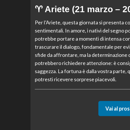
♈ Ariete (21 marzo – 20
Per l’Ariete, questa giornata si presenta c
sentimentali. In amore, i nativi del segno p
potrebbe portare a momenti di intensa con
trascurare il dialogo, fondamentale per evi
sfide da affrontare, ma la determinazione d
potrebbero richiedere attenzione: è consigl
saggezza. La fortuna è dalla vostra parte, q
potresti ricevere sorprese piacevoli.
Vai al pro