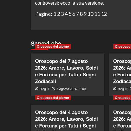
controversi: ecco la sua versione.
Pagine:
1
2
3
4
5
6
7
8
9
10
11
12
Sapevi che…
Oroscopo del giorno
Oroscopo 
Oroscopo del 7 agosto
Oroscop
2026: Amore, Lavoro, Soldi
2026: A
e Fortuna per Tutti i Segni
e Fortu
Zodiacali
Zodiaca
Blog.IT
7 Agosto 2026 : 6:00
Blog.IT
Oroscopo del giorno
Oroscopo 
Oroscopo del 4 agosto
Oroscop
2026: Amore, Lavoro, Soldi
2026: A
e Fortuna per Tutti i Segni
e Fortu