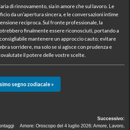
aria di rinnovamento, sia in amore che sul lavoro. Le
icio da un’apertura sincera, e le conversazioni intime
sione reciproca. Sul fronte professionale, la
 potrebbero finalmente essere riconosciuti, portando a
è consigliabile mantenere un approccio cauto; evitare
mbra sorridere, ma solo se si agisce con prudenza e
valutate il potere delle vostre scelte.
ssimo segno zodiacale »
Successivo:
ontaggi
Amore: Oroscopo del 4 luglio 2026: Amore, Lavoro,