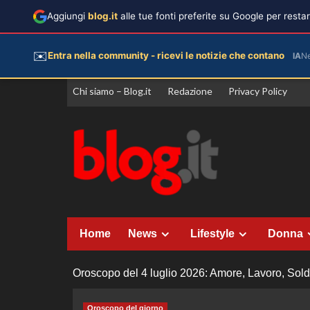
Aggiungi
blog.it
alle tue fonti preferite su Google per rest
✉️
Entra nella community - ricevi le notizie che contano
IA
N
Vai
Chi siamo – Blog.it
Redazione
Privacy Policy
al
contenuto
Home
News
Lifestyle
Donna
Oroscopo del 4 luglio 2026: Amore, Lavoro, Soldi
Oroscopo del giorno