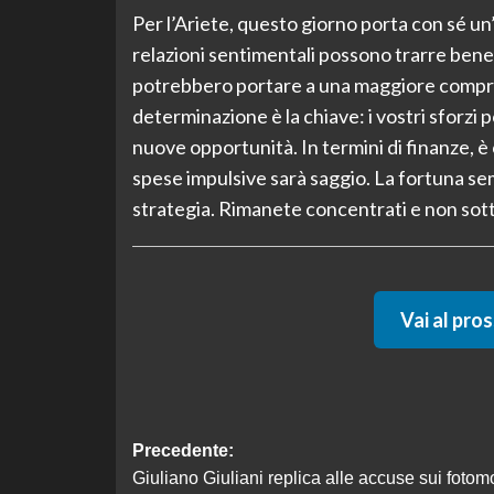
Per l’Ariete, questo giorno porta con sé un’
relazioni sentimentali possono trarre benef
potrebbero portare a una maggiore compren
determinazione è la chiave: i vostri sforzi
nuove opportunità. In termini di finanze, 
spese impulsive sarà saggio. La fortuna se
strategia. Rimanete concentrati e non sotto
Vai al pro
Navigazione
Precedente:
Giuliano Giuliani replica alle accuse sui fotom
articolo