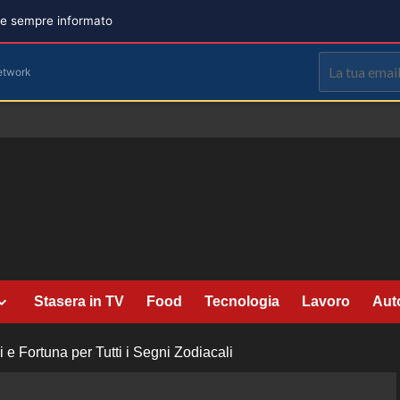
are sempre informato
etwork
Stasera in TV
Food
Tecnologia
Lavoro
Aut
 e Fortuna per Tutti i Segni Zodiacali