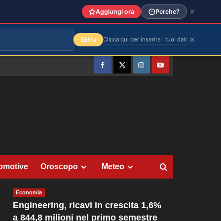
Aggiungi ora
Perche?
Entra
Clicca qui per inserire i tuoi dati
Facebook
Twitter
Instagram
YouTube
omotive
Oroscopo
Meteo
Economia
Engineering, ricavi in crescita 1,6%
a 844,8 milioni nel primo semestre