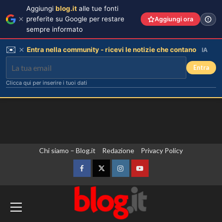
Aggiungi
blog.it
alle tue fonti
preferite su Google per restare
Aggiungi ora
sempre informato
✉️
Entra nella community - ricevi le notizie che contano
IA
Entra
Clicca qui per inserire i tuoi dati
Vai
Chi siamo – Blog.it
Redazione
Privacy Policy
al
contenuto
Facebook
Twitter
Instagram
YouTube