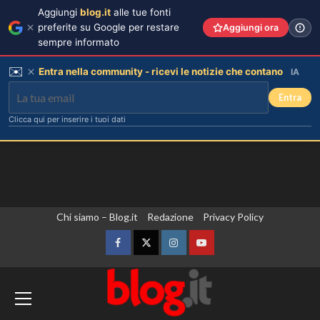
Aggiungi
blog.it
alle tue fonti
preferite su Google per restare
Aggiungi ora
sempre informato
✉️
Entra nella community - ricevi le notizie che contano
IA
Entra
Clicca qui per inserire i tuoi dati
Vai
Chi siamo – Blog.it
Redazione
Privacy Policy
al
contenuto
Facebook
Twitter
Instagram
YouTube