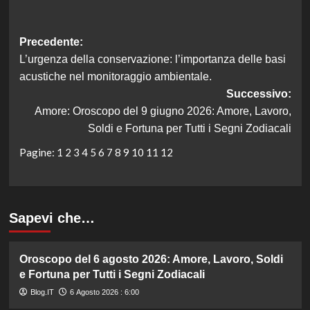
Navigazione
Precedente:
L’urgenza della conservazione: l’importanza delle basi
articolo
acustiche nel monitoraggio ambientale.
Successivo:
Amore: Oroscopo del 9 giugno 2026: Amore, Lavoro,
Soldi e Fortuna per Tutti i Segni Zodiacali
Pagine:
1
2
3
4
5
6
7
8
9
10
11
12
Sapevi che…
Oroscopo del 6 agosto 2026: Amore, Lavoro, Soldi
e Fortuna per Tutti i Segni Zodiacali
Blog.IT
6 Agosto 2026 : 6:00