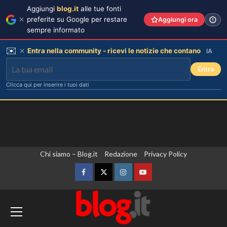
Aggiungi
blog.it
alle tue fonti
preferite su Google per restare
Aggiungi ora
sempre informato
✉️
Entra nella community - ricevi le notizie che contano
IA
Entra
Clicca qui per inserire i tuoi dati
Vai
Chi siamo – Blog.it
Redazione
Privacy Policy
al
contenuto
Facebook
Twitter
Instagram
YouTube