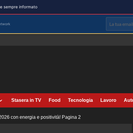
are sempre informato
etwork
Stasera in TV
Food
Tecnologia
Lavoro
Aut
2026 con energia e positività!
Pagina 2