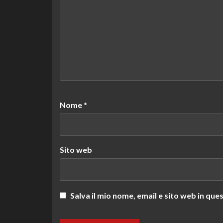
Nome
*
Sito web
Salva il mio nome, email e sito web in q