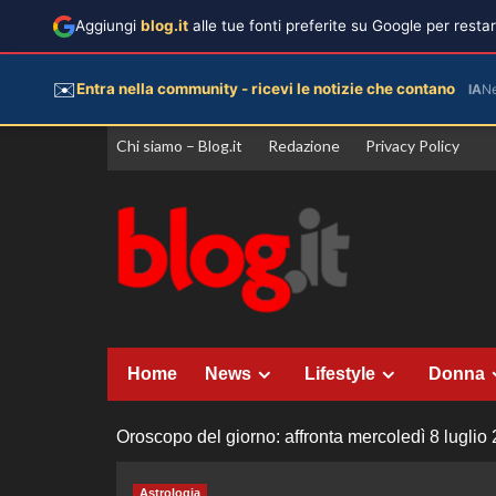
Aggiungi
blog.it
alle tue fonti preferite su Google per rest
✉️
Entra nella community - ricevi le notizie che contano
IA
N
Vai
Chi siamo – Blog.it
Redazione
Privacy Policy
al
contenuto
Home
News
Lifestyle
Donna
Oroscopo del giorno: affronta mercoledì 8 luglio 
Astrologia