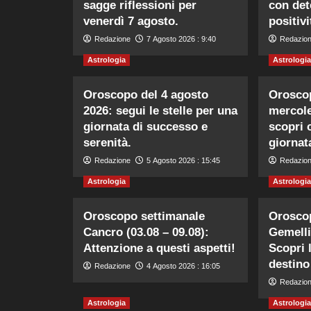
sagge riflessioni per
con det
venerdì 7 agosto.
positivi
Redazione
7 Agosto 2026 : 9:40
Redazio
Astrologia
Astrologia
Oroscopo del 4 agosto
Oroscop
2026: segui le stelle per una
mercole
giornata di successo e
scopri 
serenità.
giornat
Redazione
5 Agosto 2026 : 15:45
Redazio
Astrologia
Astrologia
Oroscopo settimanale
Orosco
Cancro (03.08 – 09.08):
Gemelli 
Attenzione a questi aspetti!
Scopri 
destino
Redazione
4 Agosto 2026 : 16:05
Redazio
Astrologia
Astrologia