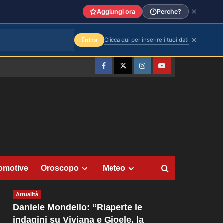
Aggiungi ora
Perche?
Entra
Clicca qui per inserire i tuoi dati
Facebook
Twitter
Instagram
YouTube
omotive
Oroscopo
Meteo
Attualità
Daniele Mondello: “Riaperte le
indagini su Viviana e Gioele, la