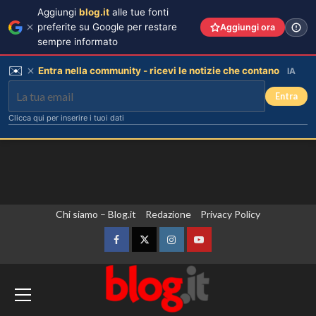
Aggiungi
blog.it
alle tue fonti
preferite su Google per restare
Aggiungi ora
sempre informato
✉️
Entra nella community - ricevi le notizie che contano
IA
Entra
Clicca qui per inserire i tuoi dati
Vai
Chi siamo – Blog.it
Redazione
Privacy Policy
al
contenuto
Facebook
Twitter
Instagram
YouTube