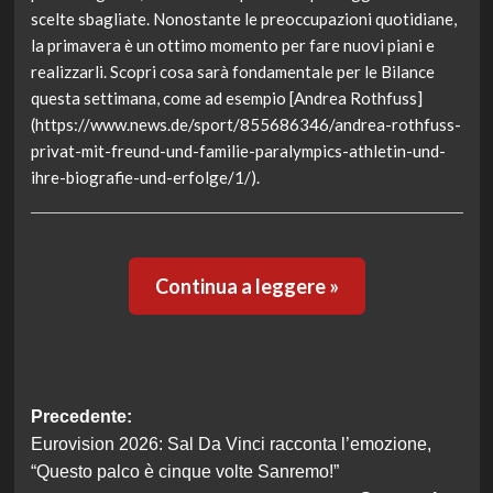
scelte sbagliate. Nonostante le preoccupazioni quotidiane,
la primavera è un ottimo momento per fare nuovi piani e
realizzarli. Scopri cosa sarà fondamentale per le Bilance
questa settimana, come ad esempio [Andrea Rothfuss]
(https://www.news.de/sport/855686346/andrea-rothfuss-
privat-mit-freund-und-familie-paralympics-athletin-und-
ihre-biografie-und-erfolge/1/).
Continua a leggere »
Navigazione
Precedente:
Eurovision 2026: Sal Da Vinci racconta l’emozione,
articolo
“Questo palco è cinque volte Sanremo!”