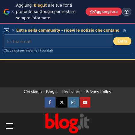
Aggiungi
blog.it
alle tue fonti
preferite su Google per restare
Aggiungi ora
sempre informato
✉️
Entra nella community - ricevi le notizie che contano
IA
Entra
Clicca qui per inserire i tuoi dati
Vai
Chi siamo – Blog.it
Redazione
Privacy Policy
al
contenuto
Facebook
Twitter
Instagram
YouTube