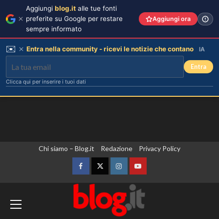
Aggiungi
blog.it
alle tue fonti
preferite su Google per restare
Aggiungi ora
sempre informato
✉️
Entra nella community - ricevi le notizie che contano
IA
Entra
Clicca qui per inserire i tuoi dati
Vai
Chi siamo – Blog.it
Redazione
Privacy Policy
al
contenuto
Facebook
Twitter
Instagram
YouTube