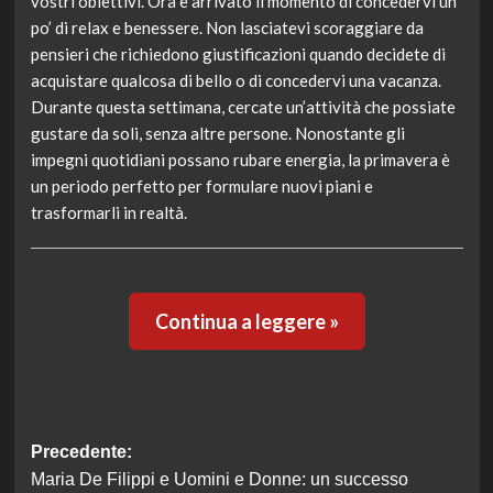
vostri obiettivi. Ora è arrivato il momento di concedervi un
po’ di relax e benessere. Non lasciatevi scoraggiare da
pensieri che richiedono giustificazioni quando decidete di
acquistare qualcosa di bello o di concedervi una vacanza.
Durante questa settimana, cercate un’attività che possiate
gustare da soli, senza altre persone. Nonostante gli
impegni quotidiani possano rubare energia, la primavera è
un periodo perfetto per formulare nuovi piani e
trasformarli in realtà.
Continua a leggere »
Navigazione
Precedente:
Maria De Filippi e Uomini e Donne: un successo
articolo