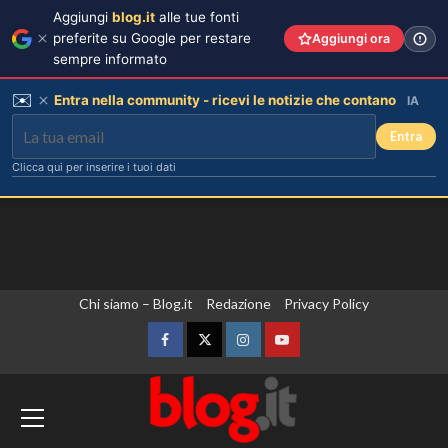
Aggiungi
blog.it
alle tue fonti
preferite su Google per restare
Aggiungi ora
sempre informato
✉️
Entra nella community - ricevi le notizie che contano
IA
Entra
Clicca qui per inserire i tuoi dati
Vai
Chi siamo – Blog.it
Redazione
Privacy Policy
al
contenuto
Facebook
Twitter
Instagram
YouTube