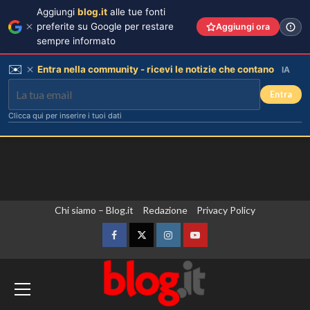
Aggiungi
blog.it
alle tue fonti
preferite su Google per restare
Aggiungi ora
sempre informato
✉️
Entra nella community - ricevi le notizie che contano
IA
Entra
Clicca qui per inserire i tuoi dati
Vai
Chi siamo – Blog.it
Redazione
Privacy Policy
al
contenuto
Facebook
Twitter
Instagram
YouTube