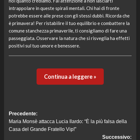
noi quanto crediamo. Fai attenzione a non lasciarti
intrappolare in queste spirali mentali. Chi hai di fronte
potrebbe essere alle prese con gli stessi dubbi. Ricorda che
è primavera! Per ristabilire il tuo equilibrio e combattere la
comune stanchezza primaverile, ti consigliamo di fare una
passeggiata. Osservare la natura che si risveglia ha effetti
positivi sul tuo umore e benessere.
Continua a leggere »
Navigazione
Precedente:
Maria Monsè attacca Lucia Ilardo: “È la più falsa della
articolo
Casa del Grande Fratello Vip!”
Successivo: