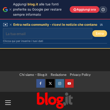
Aggiungi
blog.it
alle tue fonti
preferite su Google per restare
Aggiungi ora
sempre informato
✉️
Entra nella community - ricevi le notizie che contano
IA
Entra
Clicca qui per inserire i tuoi dati
Vai
Chi siamo – Blog.it
Redazione
Privacy Policy
al
contenuto
Facebook
Twitter
Instagram
YouTube