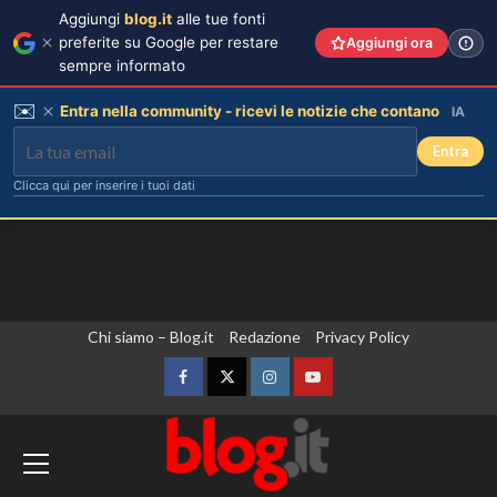
Aggiungi
blog.it
alle tue fonti
preferite su Google per restare
Aggiungi ora
sempre informato
✉️
Entra nella community - ricevi le notizie che contano
IA
Entra
Clicca qui per inserire i tuoi dati
Vai
Chi siamo – Blog.it
Redazione
Privacy Policy
al
contenuto
Facebook
Twitter
Instagram
YouTube