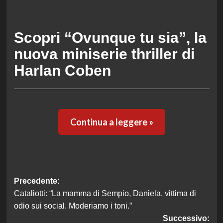
Scopri “Ovunque tu sia”, la
nuova miniserie thriller di
Harlan Coben
Continua a leggere »
Navigazione
Precedente:
Cataliotti: “La mamma di Sempio, Daniela, vittima di
articolo
odio sui social. Moderiamo i toni.”
Successivo: